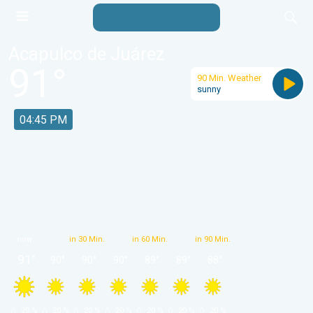
Acapulco de Juárez
91
°
90 Min. Weather
sunny
04:45 PM
now
in 30 Min.
in 60 Min.
in 90 Min.
91
°
90
°
90
°
90
°
89
°
89
°
88
°
 20 % 
 20 % 
 20 % 
 20 % 
 20 % 
 20 % 
 20 % 