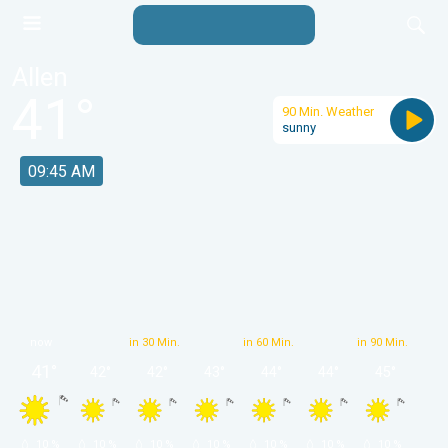
Allen
41
°
90 Min. Weather
sunny
09:45 AM
now
in 30 Min.
in 60 Min.
in 90 Min.
41
°
42
°
42
°
43
°
44
°
44
°
45
°
 10 % 
 10 % 
 10 % 
 10 % 
 10 % 
 10 % 
 10 % 