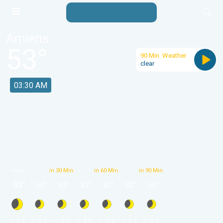
Amiens
53
°
90 Min. Weather
clear
03:30 AM
now
in 30 Min.
in 60 Min.
in 90 Min.
53
°
53
°
53
°
53
°
52
°
52
°
52
°
 0 % 
 0 % 
 0 % 
 0 % 
 0 % 
 0 % 
 0 % 