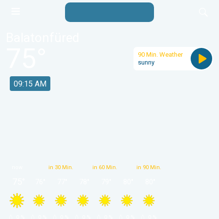
Balatonfüred
75
°
90 Min. Weather
sunny
09:15 AM
now
in 30 Min.
in 60 Min.
in 90 Min.
75
°
76
°
77
°
78
°
79
°
80
°
80
°
 0 % 
 0 % 
 0 % 
 0 % 
 0 % 
 0 % 
 0 % 