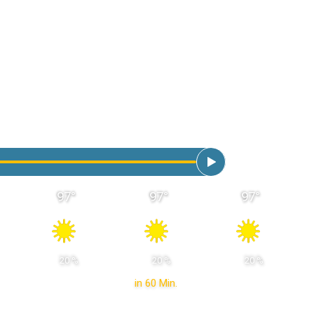
97
°
97
°
97
°
 20 % 
 20 % 
 20 % 
in 60 Min.