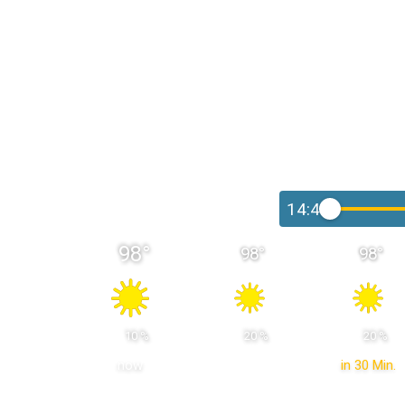
14:45
98
°
98
°
98
°
 10 % 
 20 % 
 20 % 
now
in 30 Min.