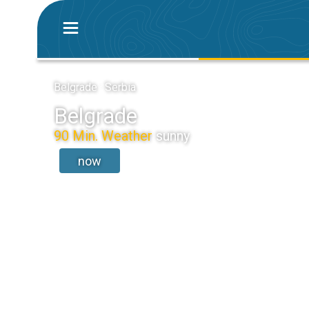
Belgrade · Serbia
Belgrade
90 Min. Weather
sunny
now