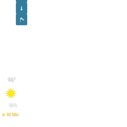
96
°
 20 % 
in 90 Min.