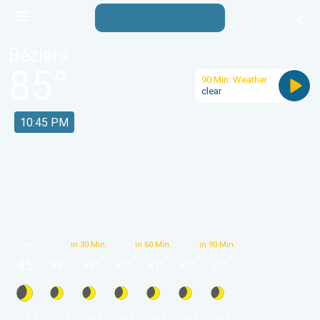
Béziers
85
°
90 Min. Weather
clear
10:45 PM
now
in 30 Min.
in 60 Min.
in 90 Min.
85
°
84
°
84
°
83
°
83
°
82
°
82
°
 10 % 
 10 % 
 10 % 
 10 % 
 10 % 
 10 % 
 10 % 