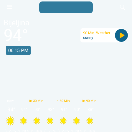
Bijeljina
94
°
90 Min. Weather
sunny
06:15 PM
now
in 30 Min.
in 60 Min.
in 90 Min.
94
°
94
°
93
°
93
°
91
°
90
°
88
°
 20 % 
 20 % 
 20 % 
 20 % 
 20 % 
 20 % 
 20 % 