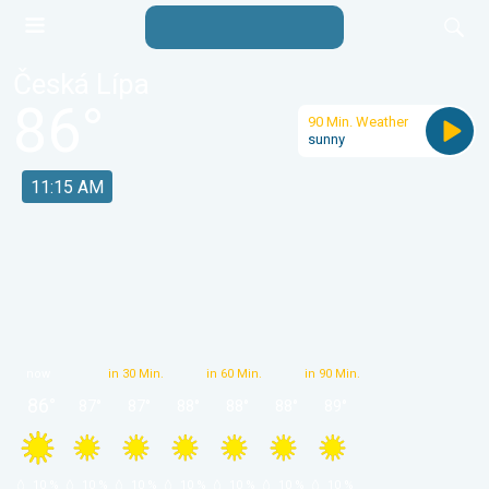
Česká Lípa
86
°
90 Min. Weather
sunny
11:15 AM
now
in 30 Min.
in 60 Min.
in 90 Min.
86
°
87
°
87
°
88
°
88
°
88
°
89
°
 10 % 
 10 % 
 10 % 
 10 % 
 10 % 
 10 % 
 10 % 