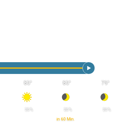
80
°
80
°
79
°
 20 % 
 20 % 
 20 % 
in 60 Min.