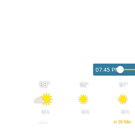
07:45 PM
83
°
82
°
81
°
 20 % 
 20 % 
 20 % 
now
in 30 Min.