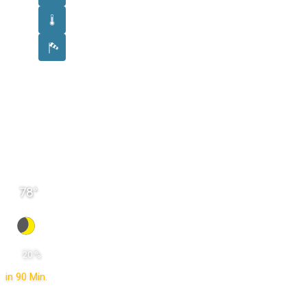
78
°
 20 % 
in 90 Min.