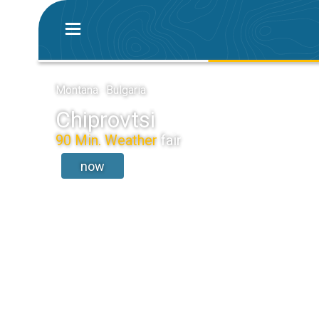
Montana · Bulgaria
Chiprovtsi
90 Min. Weather
fair
now