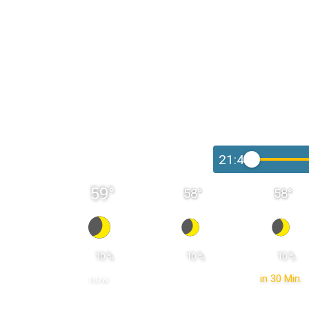
21:45
59
°
58
°
58
°
 10 % 
 10 % 
 10 % 
now
in 30 Min.