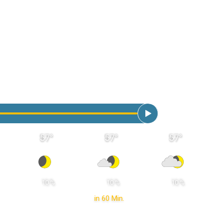
57
°
57
°
57
°
 10 % 
 10 % 
 10 % 
in 60 Min.