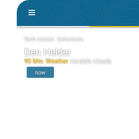
North Holland · Netherlands
Den Helder
90 Min. Weather
variable clouds
now