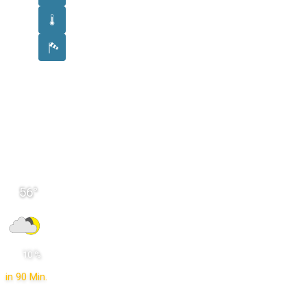
56
°
 10 % 
in 90 Min.