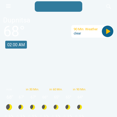
Dupnitsa
68
°
90 Min. Weather
clear
02:00 AM
now
in 30 Min.
in 60 Min.
in 90 Min.
68
°
67
°
67
°
66
°
65
°
65
°
64
°
 5 % 
 5 % 
 5 % 
 5 % 
 5 % 
 5 % 
 5 % 