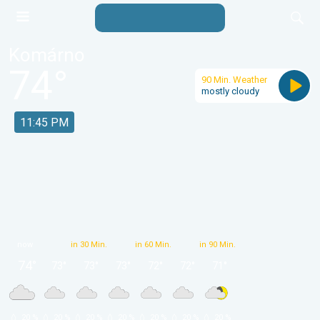
Komárno
74
°
90 Min. Weather
mostly cloudy
11:45 PM
now
in 30 Min.
in 60 Min.
in 90 Min.
74
°
73
°
73
°
73
°
72
°
72
°
71
°
 20 % 
 20 % 
 20 % 
 20 % 
 20 % 
 20 % 
 20 % 