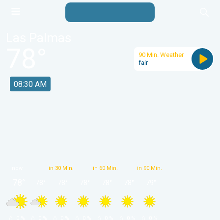
Las Palmas
78
°
90 Min. Weather
fair
08:30 AM
now
in 30 Min.
in 60 Min.
in 90 Min.
78
°
78
°
78
°
78
°
78
°
78
°
79
°
 0 % 
 0 % 
 0 % 
 0 % 
 0 % 
 0 % 
 0 % 