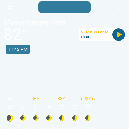
Mosonmagyaróvár
82
°
90 Min. Weather
clear
11:45 PM
now
in 30 Min.
in 60 Min.
in 90 Min.
82
°
81
°
81
°
80
°
79
°
79
°
78
°
 20 % 
 20 % 
 20 % 
 20 % 
 20 % 
 20 % 
 20 % 