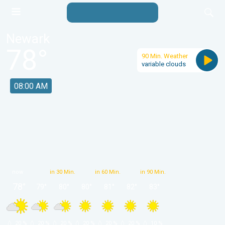
Newark
78
°
90 Min. Weather
variable clouds
08:00 AM
now
in 30 Min.
in 60 Min.
in 90 Min.
78
°
79
°
80
°
80
°
81
°
82
°
83
°
 20 % 
 20 % 
 20 % 
 20 % 
 20 % 
 20 % 
 10 % 