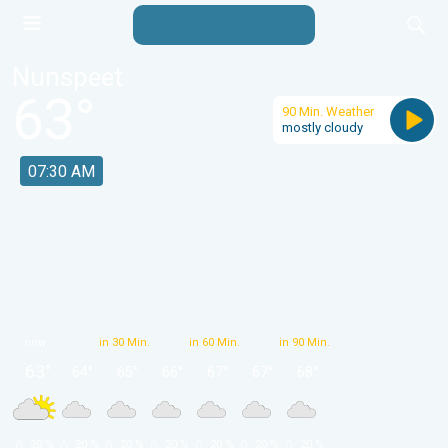
Nunspeet
63
°
90 Min. Weather
mostly cloudy
07:30 AM
now
in 30 Min.
in 60 Min.
in 90 Min.
63
°
64
°
65
°
66
°
67
°
67
°
68
°
 20 % 
 20 % 
 20 % 
 20 % 
 20 % 
 20 % 
 20 % 