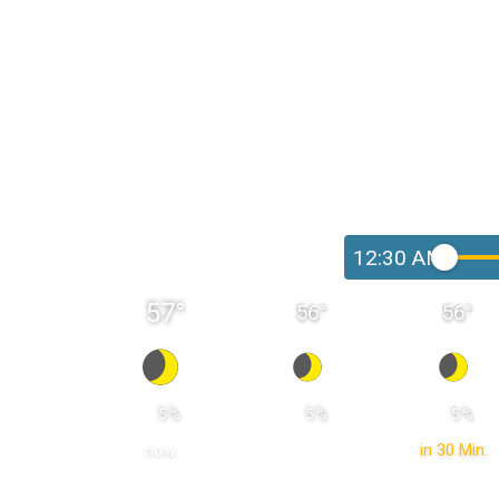
12:30 AM
57
°
56
°
56
°
 5 % 
 5 % 
 5 % 
now
in 30 Min.