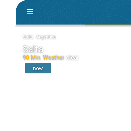
Salta · Argentina
Salta
90 Min. Weather
clear
now