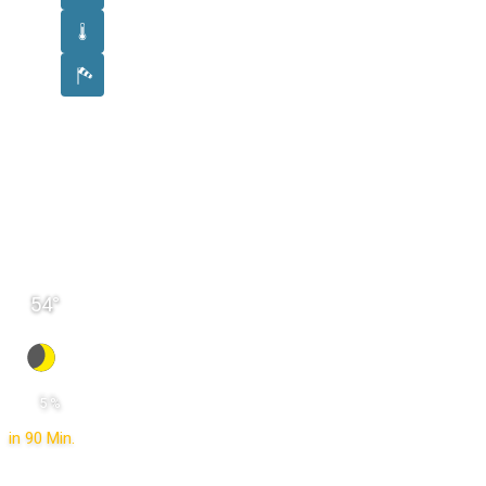
54
°
 5 % 
in 90 Min.