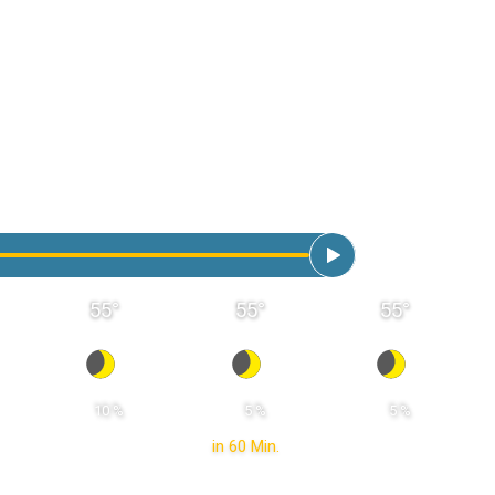
55
°
55
°
55
°
 10 % 
 5 % 
 5 % 
in 60 Min.