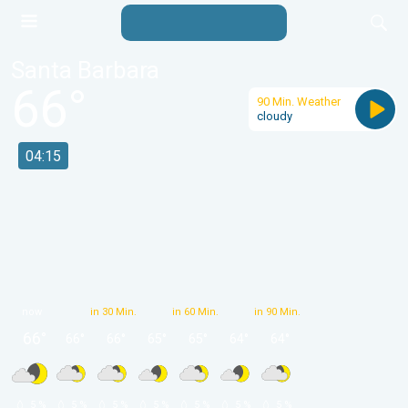
Santa Barbara
66
°
90 Min. Weather
cloudy
04:15
now
in 30 Min.
in 60 Min.
in 90 Min.
66
°
66
°
66
°
65
°
65
°
64
°
64
°
 5 % 
 5 % 
 5 % 
 5 % 
 5 % 
 5 % 
 5 % 