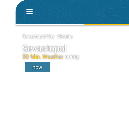
Sevastopol City · Ukraine
Sevastopol
90 Min. Weather
sunny
now