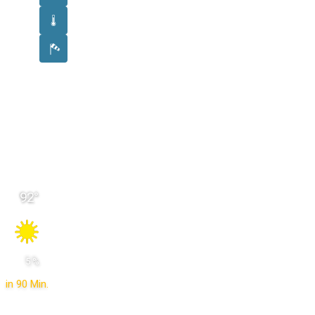
92
°
 5 % 
in 90 Min.