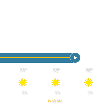
91
°
92
°
92
°
 5 % 
 5 % 
 5 % 
in 60 Min.