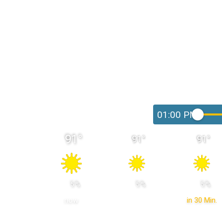
01:00 PM
91
°
91
°
91
°
 5 % 
 5 % 
 5 % 
now
in 30 Min.