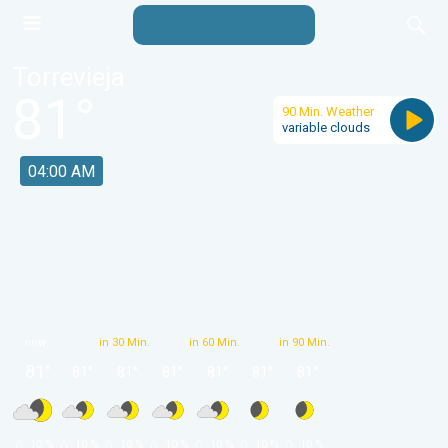
Torrevieja
81
°
90 Min. Weather
variable clouds
04:00 AM
now
in 30 Min.
in 60 Min.
in 90 Min.
81
°
81
°
81
°
81
°
81
°
81
°
81
°
 10 % 
 10 % 
 10 % 
 10 % 
 10 % 
 10 % 
 10 % 