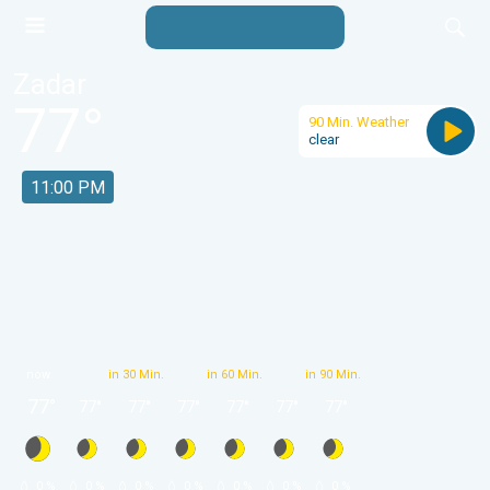
Zadar
77
°
90 Min. Weather
clear
11:00 PM
now
in 30 Min.
in 60 Min.
in 90 Min.
77
°
77
°
77
°
77
°
77
°
77
°
77
°
 0 % 
 0 % 
 0 % 
 0 % 
 0 % 
 0 % 
 0 % 