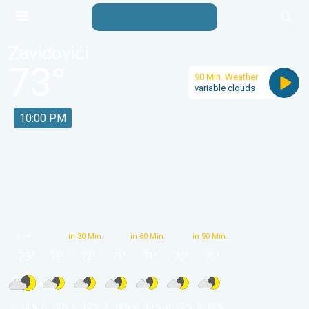
Zavidovići
73
°
90 Min. Weather
variable clouds
10:00 PM
now
in 30 Min.
in 60 Min.
in 90 Min.
73
°
73
°
72
°
71
°
71
°
70
°
70
°
 10 % 
 10 % 
 10 % 
 10 % 
 10 % 
 10 % 
 10 % 