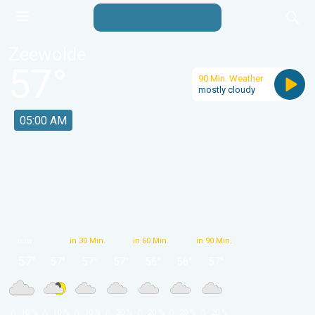
Zeewolde
57
°
90 Min. Weather
mostly cloudy
05:00 AM
now
in 30 Min.
in 60 Min.
in 90 Min.
57
°
57
°
57
°
57
°
56
°
56
°
57
°
 10 % 
 10 % 
 10 % 
 20 % 
 20 % 
 20 % 
 20 % 