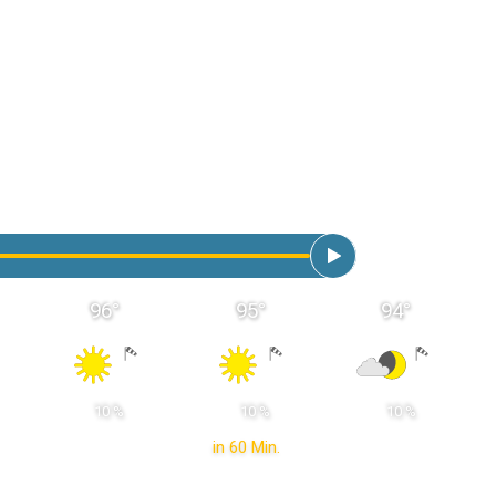
96
°
95
°
94
°
 10 % 
 10 % 
 10 % 
in 60 Min.