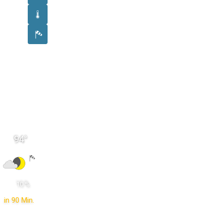
94
°
 10 % 
in 90 Min.