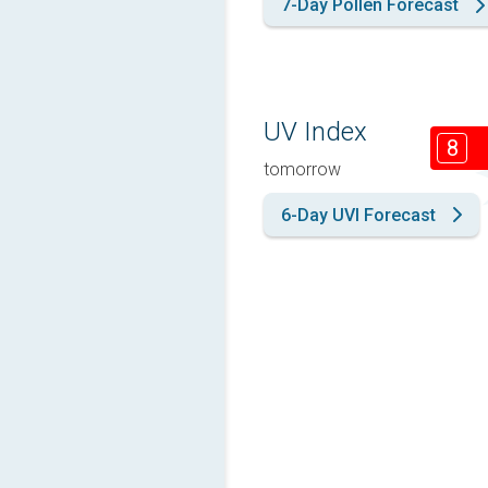
7-Day Pollen Forecast
UV Index
8
tomorrow
6-Day UVI Forecast