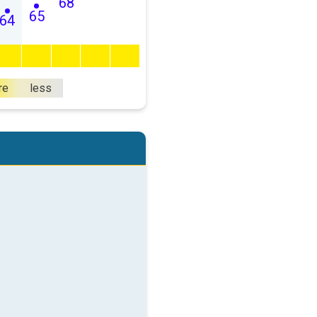
68
65
64
re
less