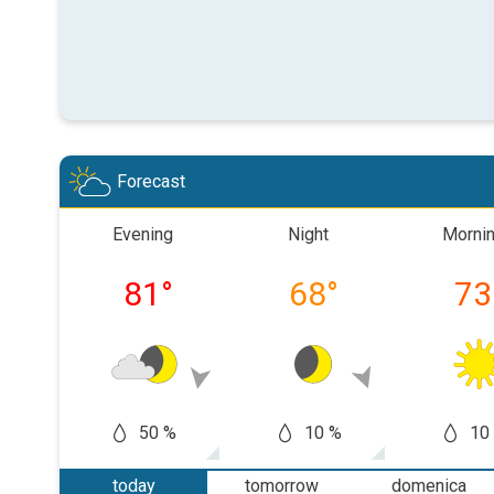
Forecast
Evening
Night
Morni
81
°
68
°
73
50 %
10 %
10
today
tomorrow
domenica