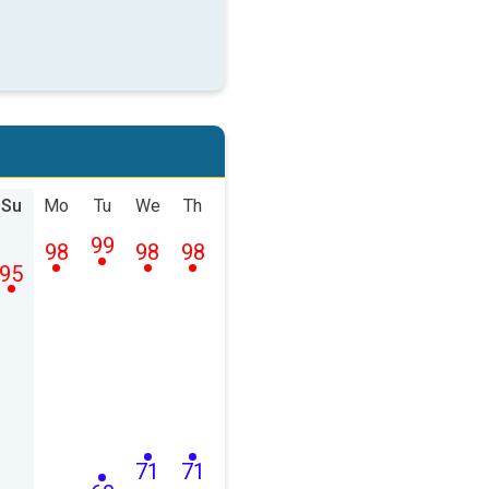
Su
Mo
Tu
We
Th
99
98
98
98
95
71
71