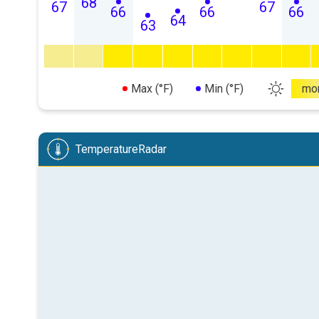
68
67
67
66
66
66
64
63
Max (°F)
Min (°F)
mo
TemperatureRadar