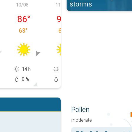
storms
10/08
11/08
12/08
a 09/08
lunedì 10/08
martedì 11/08
mercoledì 12/
86
°
91
°
91
°
63
°
64
°
66
°
14 h
14 h
14 h
0 %
0 %
10 %
Pollen
moderate