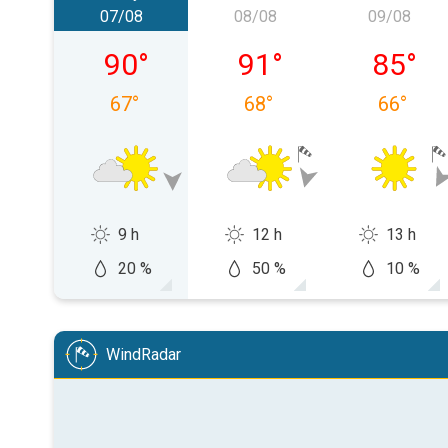
07/08
08/08
09/08
venerdì 07/08
sabato 08/08
domenic
90
°
91
°
85
°
67
°
68
°
66
°
9 h
12 h
13 h
20 %
50 %
10 %
WindRadar