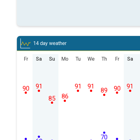
14 day weather
Fr
Sa
Su
Mo
Tu
We
Th
Fr
Sa
91
91
91
91
90
90
89
86
85
70