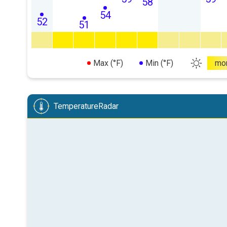
58
54
52
51
Max (°F)
Min (°F)
mo
TemperatureRadar