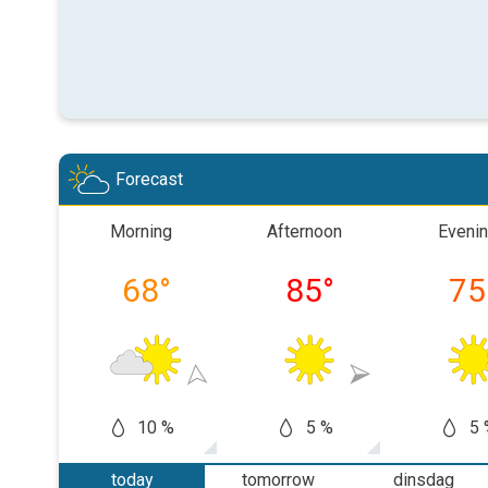
Forecast
Morning
Afternoon
Eveni
68
°
85
°
75
10 %
5 %
5 
today
tomorrow
dinsdag