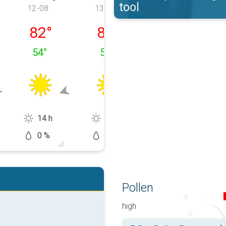
tool
12-08
13-08
14-08
 11-08
woensdag 12-08
donderdag 13-08
vrijdag 14-08
82
°
89
°
91
°
54
°
59
°
58
°
14 h
14 h
14 h
0 %
0 %
5 %
Pollen
high