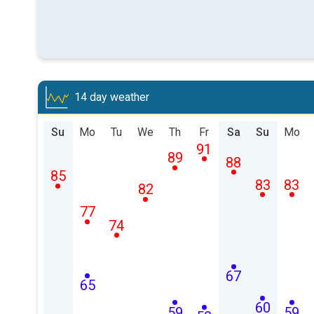
14 day weather
Su
Mo
Tu
We
Th
Fr
Sa
Su
Mo
91
89
88
85
83
83
82
77
74
67
65
60
59
59