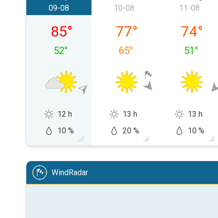
09-08
10-08
11-08
zondag 09-08
maandag 10-08
dinsdag
85
°
77
°
74
°
52
°
65
°
51
°
12 h
13 h
13 h
10 %
20 %
10 %
WindRadar