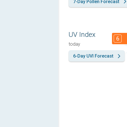
7-Day Pollen Forecast
UV Index
6
today
6-Day UVI Forecast