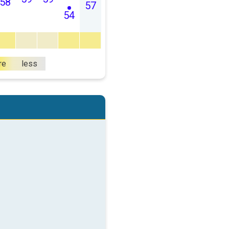
58
57
54
re
less