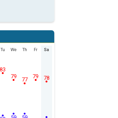
Tu
We
Th
Fr
Sa
83
79
79
78
77
59
59